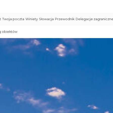
t
Twoja poczta
Winiety
Słowacja
Przewodnik
Delegacje zagraniczn
g obiektów