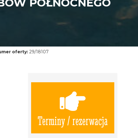
RBÓW PÓŁNOCNEGO
umer oferty:
29/18107
Terminy / rezerwacja