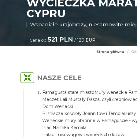
WYCIECZKA MARA
CYPRU
Wspaniałe krajobrazy, niesamowite miejs
521 PLN
/ 120 EUR
Cena od
Strona główna
/
Ofe
NASZE CELE
Famagusta stare miastoMury weneckie Fama
Meczet Lali Mustafy Pasza, czyli średniow
Dom Wenecki
Bliźniacze kościoły Joannitów i Templariuszy
Weneckie mury obronne w Famaguście - wyj
Plac Namika Kemala
Pałac Luisdwugów i weneckich dożów