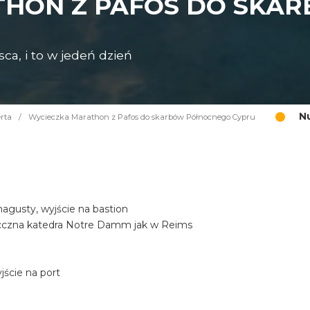
THON Z PAFOS DO SKA
ca, i to w jedeń dzień
N
rta
/
Wycieczka Marathon z Pafos do skarbów Północnego Cypru
gusty, wyjście na bastion
iecczna katedra Notre Damm jak w Reims
ście na port