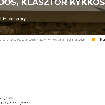
OS, KLASZTOR KYKKOS 
kie klasztory
Nu
erta
/
Wycieczka: Troodos, klasztor Kykkos [38] z Pafos Marathon
 wzgórze
aczkowe na Cyprze