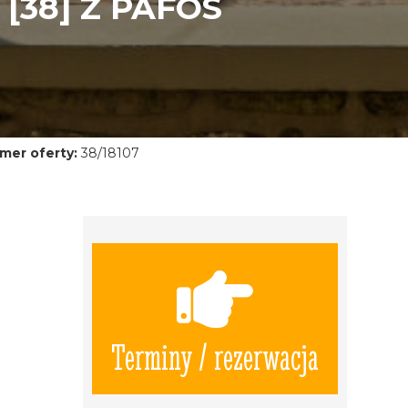
[38] Z PAFOS
mer oferty:
38/18107
Terminy / rezerwacja