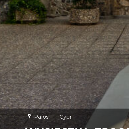
Pafos
→
Cypr