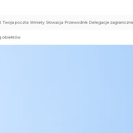
t
Twoja poczta
Winiety
Słowacja
Przewodnik
Delegacje zagraniczn
g obiektów