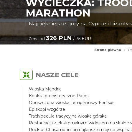
WYCIECZKA: TROOD
MARATHON
Najpiękniejsze góry na Cyprze i bizantyjs
326 PLN
/ 75 EUR
Cena od
Strona główna
/
Of
NASZE CELE
Wioska Mandria
Kouklia prehistoryczne Pafos
Opuszczona wioska Templariuszy Fonikas
Episkopi wzgórze
Trachipedula tradycyjna wioska górska
Restauracja z ekstremalnym widokiem na skalne
Rock of Chasampoulion najlepsze miejsce wspin