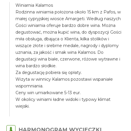
Winiarnia Kalamos
Rodzinna winiarnia położona około 15 km z Pafos, w
małej cypryjskiej wiosce Amargeti. Według naszych
Gości winiarnia oferuje bardzo dobre wina. Można
degustować, można kupić wina, do dyspozycji Gości
miła obsługa, dbająca o Klienta, kilka stolików i
wiszące złote i srebrne medale, nagrody i dyplomy
uznania, za jakość i smak wina Kalamos. Do
degustacji wina białe, czerwone, różowe wytrawne i
wina bardzo słodkie.
Za degustację pobiera się opłaty.
Wizyta w winnicy Kalamos pozostawi wspaniałe
wspomniania.
Ceny win umiarkowane 5-13 eur.
W okolicy winiarni ładne widoki i typowy klimat
wiejski.
HARMONOGRAM WYCIECZKI