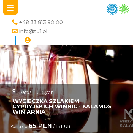
+48 33 813 90 00
info@tu1.pl
Pafos
→
Cypr
WYCIECZKA SZLAKIEM
CYPRYJSKICH WINNIC - KALAMOS
WINIARNIA
65 PLN
/ 15 EUR
Cena od