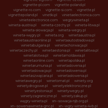
vignette-pl.com
vignette-poland.pl
vignette-ro.com
vignette-si.com
vignette.pl
vignettepoland.pl
vinetki.pl
vinietaelectronica.com
vinieteelectronice.com
wegrywinieta.pl
winieta-austria.pl
winieta-czechy.pl
winieta-litwa.pl
winieta-słowacja.pl
winieta-wegry.pl
winieta-węgry.pl
winieta.org
winietaaustria.pl
winietaaustriaonline.pl
winietaautostradowa.pl
winietabulgaria.pl
winietachorwacja.pl
winietaczechy.pl
winietaestonia.pl
winietalitwa.pl
winietalotwa.pl
winietamoldawia.pl
winietaonline.com
winietapolska.pl
winietarumunia.pl
winietaslovenia.pl
winietaslowacja.pl
winietaslowenia.pl
winietaszwajcaria.pl
winietasłowenia.pl
winietawegry.pl
winietomat.pl
winiety.org
winietydrogowe.pl
winietyelektroniczne.pl
winietyestonia.pl
winietywegry.pl
winietyzagraniczne.pl
winietyzakup.pl
węgry-winieta.pl
xn--sowacja-njb.org.pl
xn--soweniawinieta-gnc.pl
xn--wgry-winieta-4vb.pl