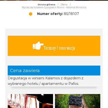
Strona główna
/
Oferta
/
Wycieczka Szlakiem Cypryjskich Winnic - Kalamos Winiarnia
Numer oferty:
85/18107
Terminy / rezerwacja
Cena zawiera
Degustacja w winiarni Kalamos z dojazdem z
wybranego hotelu / apartamentu w Pafos.