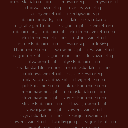
bulharskadalnice.com
cenawiniety.pl
cenywiniet.pl
chorwacjawinieta.pl
czechy-winieta.pl
czechywinieta.pl
czechywiniety.pl
dalnicnipoplatky.com
dalnicniznamka.eu
digital-vignette.de
e-vignette.pl
e-winieta.eu
edalnice.org
edalnice.pl
electronicavinieta.com
electroniceviniete.com
estoniawinieta.pl
estonskadalnice.com
ewinieta.pl
info365.pl
litvadalnice.com
litwa-winieta.pl
litwawinieta.pl
livignotunel.pl
livignotunnel.com
lotvawinieta.pl
lotwawinieta.pl
lotysskadalnice.com
madarskadalnice.com
moldavskadalnice.com
moldawiawinieta.pl
najtanszewiniety.pl
oplatyautostradowe.pl
pl-vignette.com
polskadalnice.com
rakouskadalnice.com
rumuniawinieta.pl
rumunskadalnice.com
sloveniawinieta.pl
slovenskadalnice.com
slovinskadalnice.com
slowacja-winieta.pl
slowacjawinieta.pl
sloweniawinieta.pl
svycarskadalnice.com
szwajcariawinieta.pl
słoweniawinieta.pl
tunellivigno.pl
vignette-at.com
vignette-bg.com
vignette-cz.com