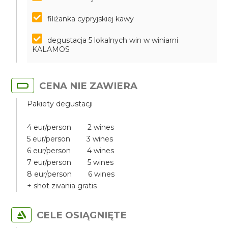
filiżanka cypryjskiej kawy
degustacja 5 lokalnych win w winiarni
KALAMOS
CENA NIE ZAWIERA
Pakiety degustacji
4 eur/person 2 wines
5 eur/person 3 wines
6 eur/person 4 wines
7 eur/person 5 wines
8 eur/person 6 wines
+ shot zivania gratis
CELE OSIĄGNIĘTE