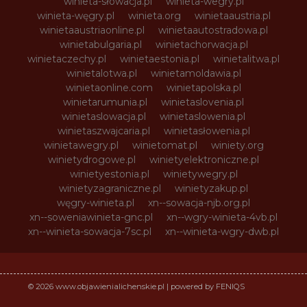
winieta-słowacja.pl
winieta-wegry.pl
winieta-węgry.pl
winieta.org
winietaaustria.pl
winietaaustriaonline.pl
winietaautostradowa.pl
winietabulgaria.pl
winietachorwacja.pl
winietaczechy.pl
winietaestonia.pl
winietalitwa.pl
winietalotwa.pl
winietamoldawia.pl
winietaonline.com
winietapolska.pl
winietarumunia.pl
winietaslovenia.pl
winietaslowacja.pl
winietaslowenia.pl
winietaszwajcaria.pl
winietasłowenia.pl
winietawegry.pl
winietomat.pl
winiety.org
winietydrogowe.pl
winietyelektroniczne.pl
winietyestonia.pl
winietywegry.pl
winietyzagraniczne.pl
winietyzakup.pl
węgry-winieta.pl
xn--sowacja-njb.org.pl
xn--soweniawinieta-gnc.pl
xn--wgry-winieta-4vb.pl
xn--winieta-sowacja-7sc.pl
xn--winieta-wgry-dwb.pl
© 2026 www.objawienialichenskie.pl | powered by FENIQS