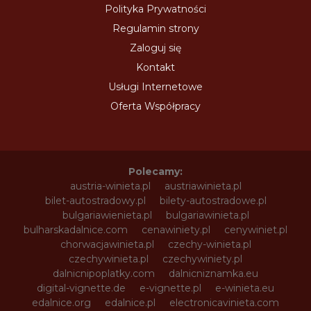
Polityka Prywatności
Regulamin strony
Zaloguj się
Kontakt
Usługi Internetowe
Oferta Współpracy
Polecamy:
austria-winieta.pl
austriawinieta.pl
bilet-autostradowy.pl
bilety-autostradowe.pl
bulgariawienieta.pl
bulgariawinieta.pl
bulharskadalnice.com
cenawiniety.pl
cenywiniet.pl
chorwacjawinieta.pl
czechy-winieta.pl
czechywinieta.pl
czechywiniety.pl
dalnicnipoplatky.com
dalnicniznamka.eu
digital-vignette.de
e-vignette.pl
e-winieta.eu
edalnice.org
edalnice.pl
electronicavinieta.com