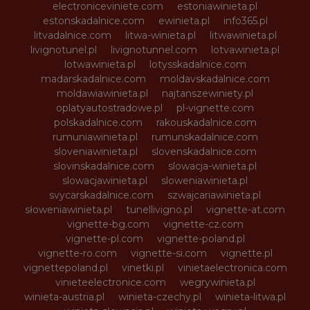
electroniceviniete.com
estoniawinieta.pl
estonskadalnice.com
ewinieta.pl
info365.pl
litvadalnice.com
litwa-winieta.pl
litwawinieta.pl
livignotunel.pl
livignotunnel.com
lotvawinieta.pl
lotwawinieta.pl
lotysskadalnice.com
madarskadalnice.com
moldavskadalnice.com
moldawiawinieta.pl
najtanszewiniety.pl
oplatyautostradowe.pl
pl-vignette.com
polskadalnice.com
rakouskadalnice.com
rumuniawinieta.pl
rumunskadalnice.com
sloveniawinieta.pl
slovenskadalnice.com
slovinskadalnice.com
slowacja-winieta.pl
slowacjawinieta.pl
sloweniawinieta.pl
svycarskadalnice.com
szwajcariawinieta.pl
słoweniawinieta.pl
tunellivigno.pl
vignette-at.com
vignette-bg.com
vignette-cz.com
vignette-pl.com
vignette-poland.pl
vignette-ro.com
vignette-si.com
vignette.pl
vignettepoland.pl
vinetki.pl
vinietaelectronica.com
vinieteelectronice.com
wegrywinieta.pl
winieta-austria.pl
winieta-czechy.pl
winieta-litwa.pl