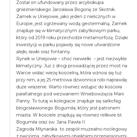
Został on ufundowany przez arcybiskupa
gnieźnieńskiego Jarosława Bogorię ze Skotnik.
Zamek w Uniejowie, jako jeden z nielicznych w
Europie, jest ogrzewany wodą geotermalną. Zamek
znajduje się w klimatycznym zabytkowym parku,
który od 2019 roku przechodził metamorfozę. Dzięki
inwestycji w parku pojawiły się nowe utwardzone
alejki, ławki oraz fontanny.
Rynek w Uniejowie – choć niewielki – jest niezwykle
klimatyczny. Już z drogi prowadzącej przez most na
Warcie widać wieżę kościelną, która wznosi się tuż
przy nim, a jej 25 metrowa dzwonnica robi naprawdę
duże wrażenie. Warto również wstąpić do kościoła
parafialnego pod wezwaniem Wniebowzięcia Marii
Panny. To tutaj w kolegiacie znajduje się sarkofag
błogosławionego Bogumiła, który jest patronem
miasta. W kościele znajdują się również relikwie bł.
Bogumiła oraz św. Jana Pawła II.
Zagroda Młynarska to zespół muzealno-noclegowy
z pięcioma zabytkowymi obiektami przeniesionymi