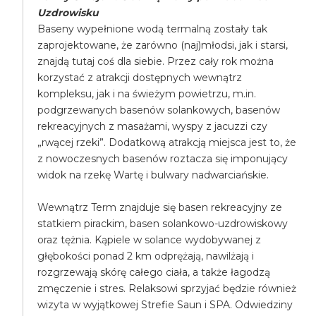
Uzdrowisku
Baseny wypełnione wodą termalną zostały tak
zaprojektowane, że zarówno (naj)młodsi, jak i starsi,
znajdą tutaj coś dla siebie. Przez cały rok można
korzystać z atrakcji dostępnych wewnątrz
kompleksu, jak i na świeżym powietrzu, m.in.
podgrzewanych basenów solankowych, basenów
rekreacyjnych z masażami, wyspy z jacuzzi czy
„rwącej rzeki”. Dodatkową atrakcją miejsca jest to, że
z nowoczesnych basenów roztacza się imponujący
widok na rzekę Wartę i bulwary nadwarciańskie.
Wewnątrz Term znajduje się basen rekreacyjny ze
statkiem pirackim, basen solankowo-uzdrowiskowy
oraz tężnia. Kąpiele w solance wydobywanej z
głębokości ponad 2 km odprężają, nawilżają i
rozgrzewają skórę całego ciała, a także łagodzą
zmęczenie i stres. Relaksowi sprzyjać będzie również
wizyta w wyjątkowej Strefie Saun i SPA. Odwiedziny