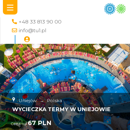
+48 33 813 90 00
info@tu1.pl
Uniejów
→
Polska
WYCIECZKA TERMY W UNIEJOWIE
67 PLN
Cena od