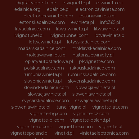
digital-vignette.de
e-vignette.pl
e-winieta.eu
edalnice.org
edalnice.pl
electronicavinieta.com
electroniceviniete.com
estoniawinieta.pl
estonskadalnice.com
ewinieta.pl
info365.pl
litvadalnice.com
litwa-winieta.pl
litwawinieta.pl
livignotunel.pl
livignotunnel.com
lotvawinieta.pl
lotwawinieta.pl
lotysskadalnice.com
madarskadalnice.com
moldavskadalnice.com
moldawiawinieta.pl
najtanszewiniety.pl
oplatyautostradowe.pl
pl-vignette.com
polskadalnice.com
rakouskadalnice.com
rumuniawinieta.pl
rumunskadalnice.com
sloveniawinieta.pl
slovenskadalnice.com
slovinskadalnice.com
slowacja-winieta.pl
slowacjawinieta.pl
sloweniawinieta.pl
svycarskadalnice.com
szwajcariawinieta.pl
słoweniawinieta.pl
tunellivigno.pl
vignette-at.com
vignette-bg.com
vignette-cz.com
vignette-pl.com
vignette-poland.pl
vignette-ro.com
vignette-si.com
vignette.pl
vignettepoland.pl
vinetki.pl
vinietaelectronica.com