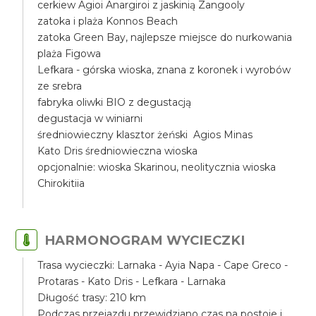
cerkiew Agioi Anargiroi z jaskinią Zangooly
zatoka i plaża Konnos Beach
zatoka Green Bay, najlepsze miejsce do nurkowania
plaża Figowa
Lefkara - górska wioska, znana z koronek i wyrobów
ze srebra
fabryka oliwki BIO z degustacją
degustacja w winiarni
średniowieczny klasztor żeński Agios Minas
Kato Dris średniowieczna wioska
opcjonalnie: wioska Skarinou, neolitycznia wioska
Chirokitiia
HARMONOGRAM WYCIECZKI
Trasa wycieczki: Larnaka - Ayia Napa - Cape Greco -
Protaras - Kato Dris - Lefkara - Larnaka
Długość trasy: 210 km
Podczas przejazdu przewidziano czas na postoje i