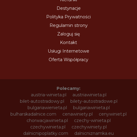
Destynacje
Polityka Prywatności
Regulamin strony
Zaloguj się
Kontakt
Usługi Internetowe
Oferta Współpracy
Polecamy:
austria-winieta.pl
austriawinieta.pl
bilet-autostradowy.pl
bilety-autostradowe.pl
bulgariawienieta.pl
bulgariawinieta.pl
bulharskadalnice.com
cenawiniety.pl
cenywiniet.pl
chorwacjawinieta.pl
czechy-winieta.pl
czechywinieta.pl
czechywiniety.pl
dalnicnipoplatky.com
dalnicniznamka.eu