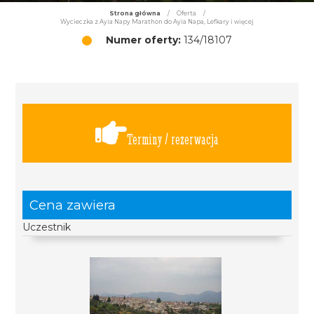
Strona główna
/
Oferta
/
Wycieczka z Ayia Napy Marathon do Ayia Napa, Lefkary i więcej
Numer oferty:
134/18107
Terminy / rezerwacja
Cena zawiera
Uczestnik