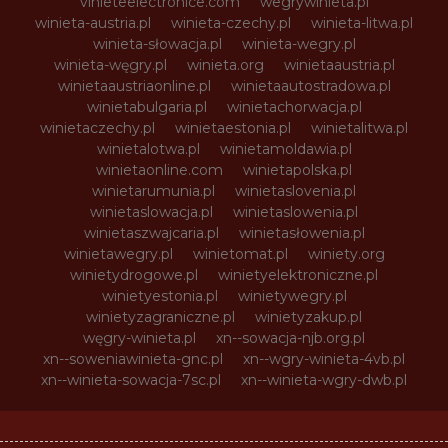
vinieteelectronice.com
wegrywinieta.pl
winieta-austria.pl
winieta-czechy.pl
winieta-litwa.pl
winieta-słowacja.pl
winieta-wegry.pl
winieta-węgry.pl
winieta.org
winietaaustria.pl
winietaaustriaonline.pl
winietaautostradowa.pl
winietabulgaria.pl
winietachorwacja.pl
winietaczechy.pl
winietaestonia.pl
winietalitwa.pl
winietalotwa.pl
winietamoldawia.pl
winietaonline.com
winietapolska.pl
winietarumunia.pl
winietaslovenia.pl
winietaslowacja.pl
winietaslowenia.pl
winietaszwajcaria.pl
winietasłowenia.pl
winietawegry.pl
winietomat.pl
winiety.org
winietydrogowe.pl
winietyelektroniczne.pl
winietyestonia.pl
winietywegry.pl
winietyzagraniczne.pl
winietyzakup.pl
węgry-winieta.pl
xn--sowacja-njb.org.pl
xn--soweniawinieta-gnc.pl
xn--wgry-winieta-4vb.pl
xn--winieta-sowacja-7sc.pl
xn--winieta-wgry-dwb.pl