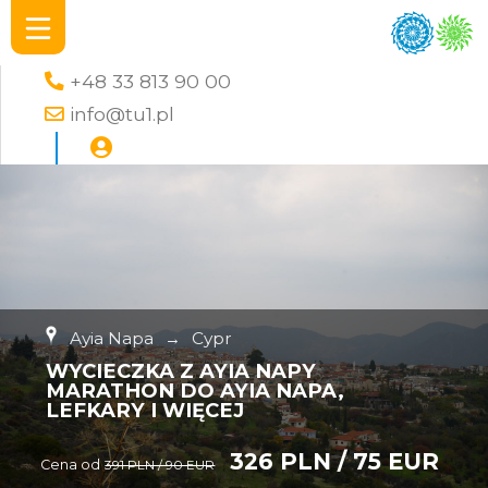
+48 33 813 90 00
info@tu1.pl
Ayia Napa
→
Cypr
WYCIECZKA Z AYIA NAPY
MARATHON DO AYIA NAPA,
LEFKARY I WIĘCEJ
326 PLN / 75 EUR
Cena od
391 PLN / 90 EUR