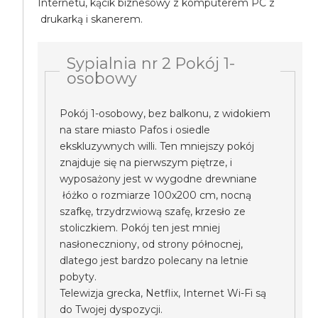
Internetu, kącik biznesowy z komputerem PC z
drukarką i skanerem.
Sypialnia nr 2 Pokój 1-
osobowy
Pokój 1-osobowy, bez balkonu, z widokiem
na stare miasto Pafos i osiedle
ekskluzywnych willi. Ten mniejszy pokój
znajduje się na pierwszym piętrze, i
wyposażony jest w wygodne drewniane
łóżko o rozmiarze 100x200 cm, nocną
szafkę, trzydrzwiową szafę, krzesło ze
stoliczkiem. Pokój ten jest mniej
nasłoneczniony, od strony północnej,
dlatego jest bardzo polecany na letnie
pobyty.
Telewizja grecka, Netflix, Internet Wi-Fi są
do Twojej dyspozycji.