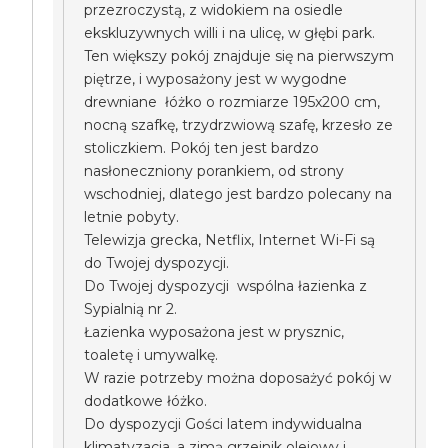
przezroczystą, z widokiem na osiedle
ekskluzywnych willi i na ulicę, w głębi park.
Ten większy pokój znajduje się na pierwszym
piętrze, i wyposażony jest w wygodne
drewniane łóżko o rozmiarze 195x200 cm,
nocną szafkę, trzydrzwiową szafę, krzesło ze
stoliczkiem. Pokój ten jest bardzo
nasłoneczniony porankiem, od strony
wschodniej, dlatego jest bardzo polecany na
letnie pobyty.
Telewizja grecka, Netflix, Internet Wi-Fi są
do Twojej dyspozycji.
Do Twojej dyspozycji wspólna łazienka z
Sypialnią nr 2.
Łazienka wyposażona jest w prysznic,
toaletę i umywalkę.
W razie potrzeby można doposażyć pokój w
dodatkowe łóżko.
Do dyspozycji Gości latem indywidualna
klimatyzacja, a zimą grzejnik olejowy i