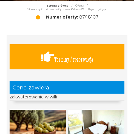
Strona główna
/
Oferta
/
Słoneczny Grudzień na Cyprze w Pafos w Willi Bajeczny Cypr
Numer oferty:
87/18107
Terminy / rezerwacja
Cena zawiera
zakwaterowanie w willi