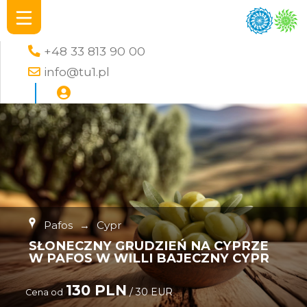
+48 33 813 90 00
info@tu1.pl
Pafos
→
Cypr
SŁONECZNY GRUDZIEŃ NA CYPRZE
W PAFOS W WILLI BAJECZNY CYPR
130 PLN
/ 30 EUR
Cena od